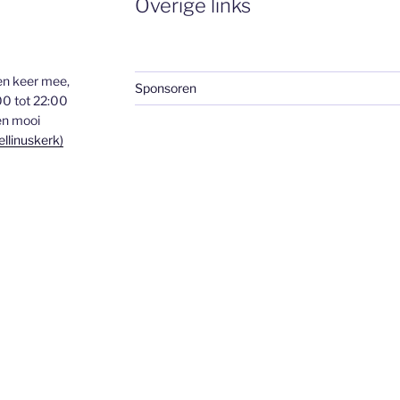
Overige links
en keer mee,
Sponsoren
00 tot 22:00
en mooi
linuskerk)