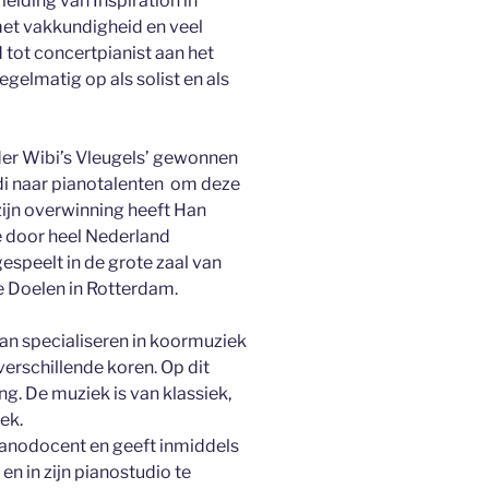
eiding van Inspiration in
 met vakkundigheid en veel
tot concertpianist aan het
egelmatig op als solist en als
der Wibi’s Vleugels’ gewonnen
di naar pianotalenten om deze
zijn overwinning heeft Han
 door heel Nederland
espeelt in de grote zaal van
 Doelen in Rotterdam.
aan specialiseren in koormuziek
 verschillende koren. Op dit
ng. De muziek is van klassiek,
iek.
ianodocent en geeft inmiddels
en in zijn pianostudio te