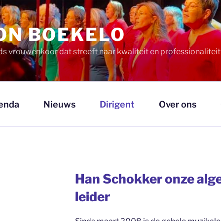
ION BOEKELO
ds vrouwenkoor dat streeft naar kwaliteit en professionalitei
enda
Nieuws
Dirigent
Over ons
Han Schokker onze alg
leider