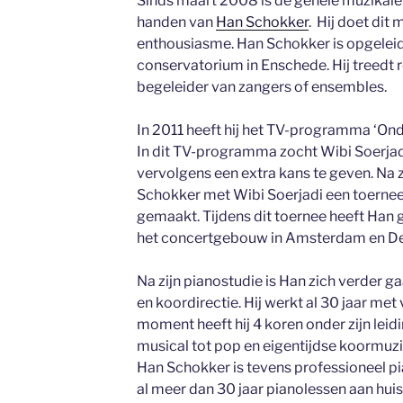
Sinds maart 2008 is de gehele muzikale l
handen van
Han Schokker
. Hij doet dit
enthousiasme. Han Schokker is opgeleid 
conservatorium in Enschede. Hij treedt r
begeleider van zangers of ensembles.
In 2011 heeft hij het TV-programma ‘On
In dit TV-programma zocht Wibi Soerja
vervolgens een extra kans te geven. Na 
Schokker met Wibi Soerjadi een toernee
gemaakt. Tijdens dit toernee heeft Han g
het concertgebouw in Amsterdam en De
Na zijn pianostudie is Han zich verder g
en koordirectie. Hij werkt al 30 jaar met
moment heeft hij 4 koren onder zijn leidi
musical tot pop en eigentijdse koormuz
Han Schokker is tevens professioneel p
al meer dan 30 jaar pianolessen aan huis 