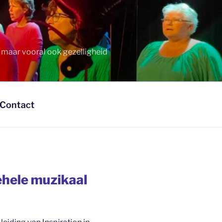
t maar vooral ook gezelligheid
Contact
ehele muzikaal