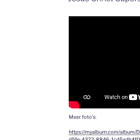
Meer foto’s:
https://myalbum.com/album/
d5fe-4322-8846-1cd5adb4f0