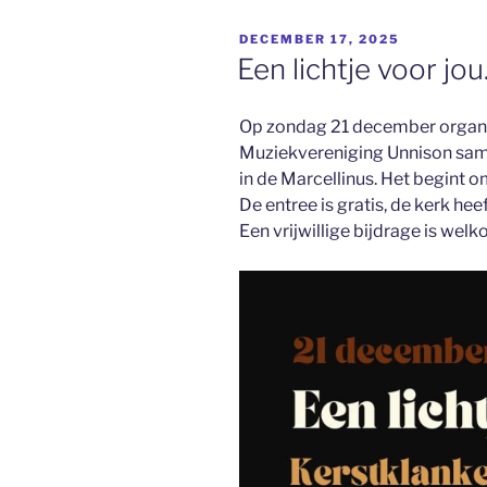
GEPLAATST
DECEMBER 17, 2025
OP
Een lichtje voor jo
Op zondag 21 december organis
Muziekvereniging Unnison sam
in de Marcellinus. Het begint o
De entree is gratis, de kerk hee
Een vrijwillige bijdrage is we