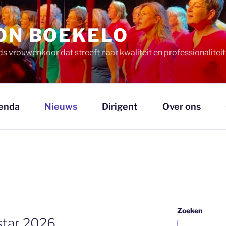
ION BOEKELO
ds vrouwenkoor dat streeft naar kwaliteit en professionalitei
enda
Nieuws
Dirigent
Over ons
Zoeken
star 2026