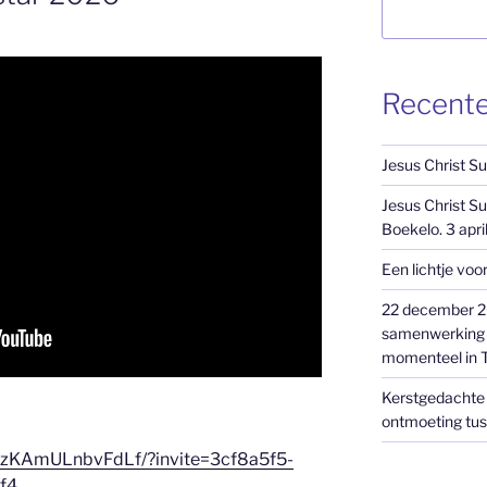
Recente
Jesus Christ S
Jesus Christ Su
Boekelo. 3 april
Een lichtje voo
22 december 20
samenwerking m
momenteel in T
Kerstgedachte 
ontmoeting tus
DzKAmULnbvFdLf/?invite=3cf8a5f5-
f4