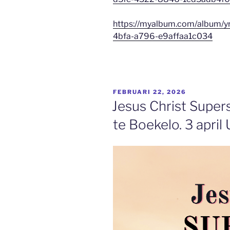
https://myalbum.com/album/y
4bfa-a796-e9affaa1c034
GEPLAATST
FEBRUARI 22, 2026
OP
Jesus Christ Supers
te Boekelo. 3 april 