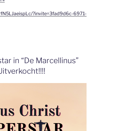
rfN5LJaeispLc/?invite=3fad9d6c-6971-
tar in “De Marcellinus”
Uitverkocht!!!!