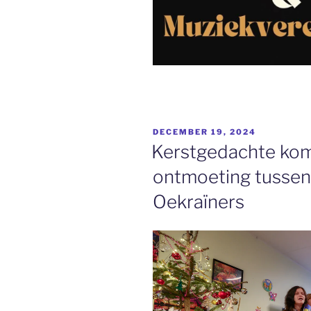
GEPLAATST
DECEMBER 19, 2024
OP
Kerstgedachte komt
ontmoeting tussen
Oekraïners