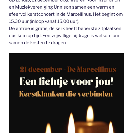
Op zondag 21 december organiseren Koor Inspiration
en Muziekvereniging Unnison samen een warm en
sfeervol kerstconcert in de Marcellinus. Het begint om
15.30 uur (inloop vanaf 15.00 uur).
De entree is gratis, de kerk heeft beperkte zitplaatsen
dus kom op tijd. Een vrijwillige bijdrage is welkom om
samen de kosten te dragen