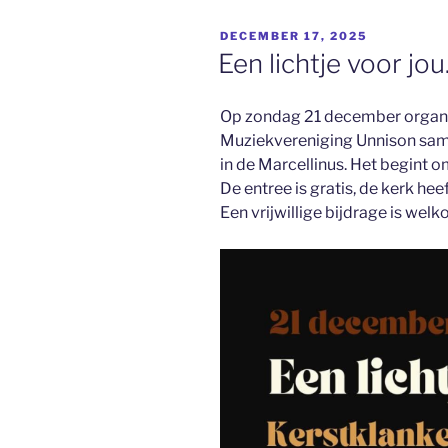
GEPLAATST
DECEMBER 17, 2025
OP
Een lichtje voor jo
Op zondag 21 december organis
Muziekvereniging Unnison sam
in de Marcellinus. Het begint o
De entree is gratis, de kerk hee
Een vrijwillige bijdrage is we