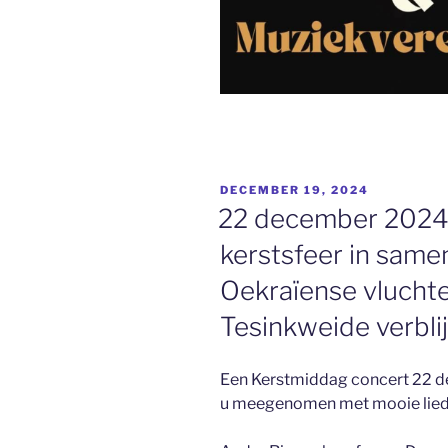
GEPLAATST
DECEMBER 19, 2024
OP
22 december 2024:
kerstsfeer in sam
Oekraïense vluchte
Tesinkweide verblij
Een Kerstmiddag concert 22 
u meegenomen met mooie liede