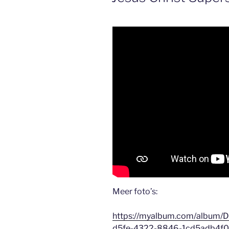
Meer foto’s:
https://myalbum.com/album/
d5fe-4322-8846-1cd5adb4f0