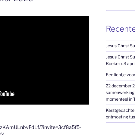
Recente
Jesus Christ S
Jesus Christ Su
Boekelo. 3 april
Een lichtje voo
22 december 20
samenwerking m
momenteel in T
Kerstgedachte 
ontmoeting tus
DzKAmULnbvFdLf/?invite=3cf8a5f5-
f4