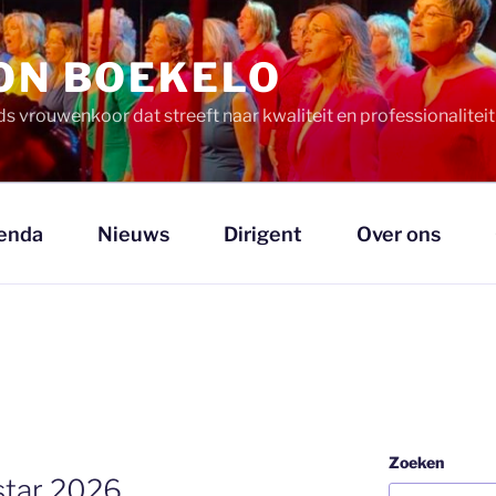
ION BOEKELO
ds vrouwenkoor dat streeft naar kwaliteit en professionalitei
enda
Nieuws
Dirigent
Over ons
Zoeken
star 2026