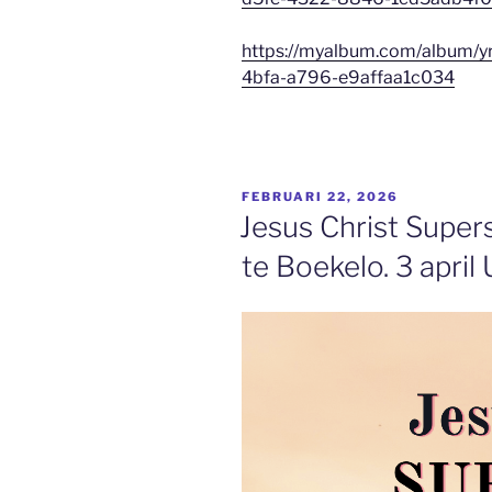
https://myalbum.com/album/y
4bfa-a796-e9affaa1c034
GEPLAATST
FEBRUARI 22, 2026
OP
Jesus Christ Supers
te Boekelo. 3 april 