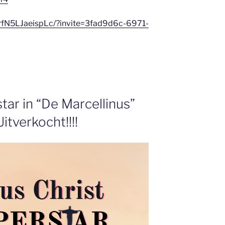
rfN5LJaeispLc/?invite=3fad9d6c-6971-
tar in “De Marcellinus”
Uitverkocht!!!!